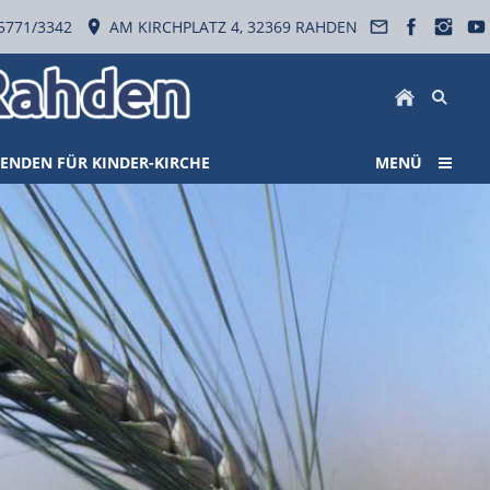
5771/3342
AM KIRCHPLATZ 4, 32369 RAHDEN
ENDEN FÜR KINDER-KIRCHE
MENÜ