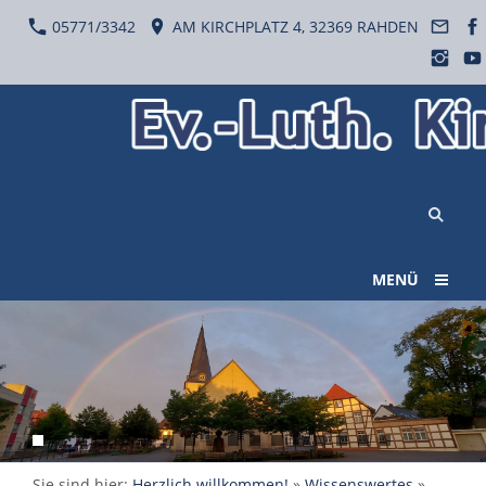
05771/3342
AM KIRCHPLATZ 4, 32369 RAHDEN
MENÜ
Sie sind hier:
Herzlich willkommen!
»
Wissenswertes
»