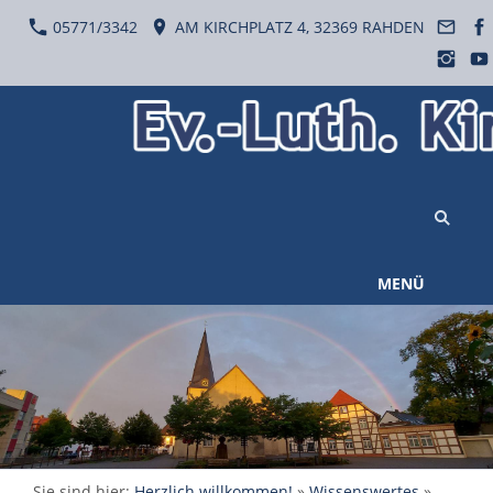
05771/3342
AM KIRCHPLATZ 4, 32369 RAHDEN
MENÜ
Sie sind hier:
Herzlich willkommen!
»
Wissenswertes
»