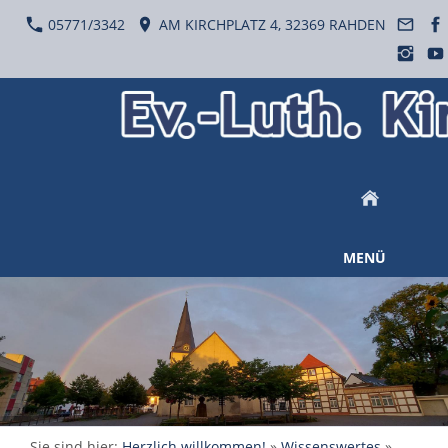
05771/3342
AM KIRCHPLATZ 4, 32369 RAHDEN
MENÜ
Sie sind hier:
Herzlich willkommen!
»
Wissenswertes
»