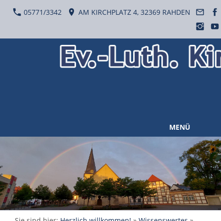
05771/3342
AM KIRCHPLATZ 4, 32369 RAHDEN
MENÜ
Sie sind hier:
Herzlich willkommen!
»
Wissenswertes
»