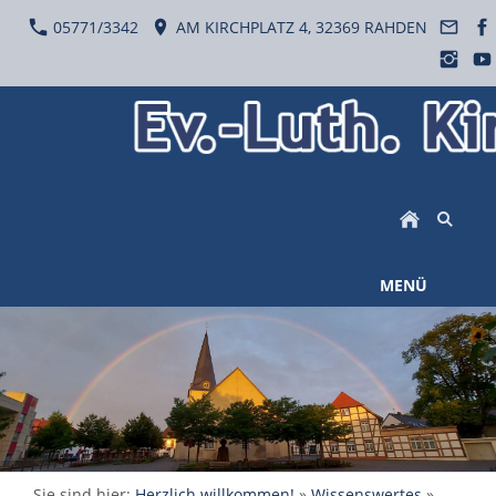
05771/3342
AM KIRCHPLATZ 4, 32369 RAHDEN
MENÜ
Sie sind hier:
Herzlich willkommen!
»
Wissenswertes
»