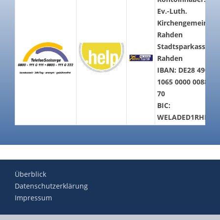
Ev.-Luth.
Kirchengemeinde
Rahden
Stadtsparkasse
Rahden
IBAN: DE28 4905
1065 0000 0088
70
BIC:
WELADED1RHD
Überblick
Datenschutzerklärung
Impressum