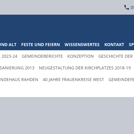
0
UND ALT
FESTE UND FEIERN
WISSENSWERTES
KONTAKT
SP
 2023-24
GEMEINDEBERICHTE
KONZEPTION
GESCHICHTE DER
SANIERUNG 2013
NEUGESTALTUNG DER KIRCHPLATZES 2018-19
EINDEHAUS RAHDEN
40 JAHRE FRAUENKREISE WEST
GEMEINDEFE