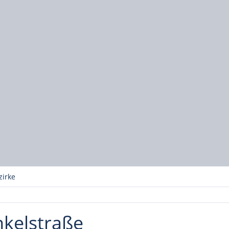
zirke
nkelstraße