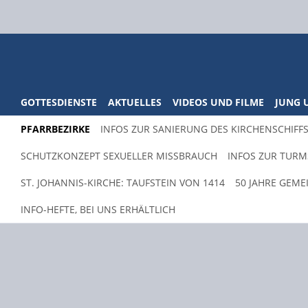
GOTTESDIENSTE
AKTUELLES
VIDEOS UND FILME
JUNG 
PFARRBEZIRKE
INFOS ZUR SANIERUNG DES KIRCHENSCHIFFS
SCHUTZKONZEPT SEXUELLER MISSBRAUCH
INFOS ZUR TURM
ST. JOHANNIS-KIRCHE: TAUFSTEIN VON 1414
50 JAHRE GEM
INFO-HEFTE, BEI UNS ERHÄLTLICH