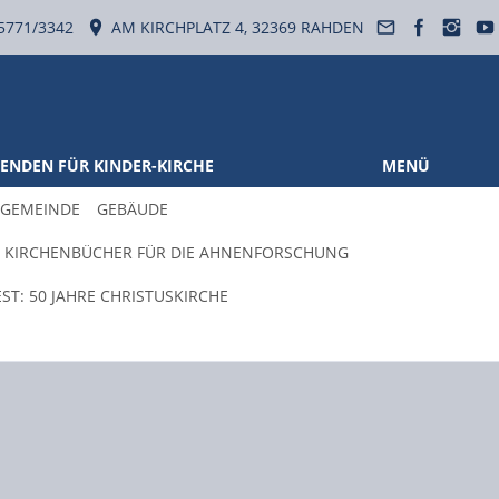
5771/3342
AM KIRCHPLATZ 4, 32369 RAHDEN
ENDEN FÜR KINDER-KIRCHE
MENÜ
 GEMEINDE
GEBÄUDE
KIRCHENBÜCHER FÜR DIE AHNENFORSCHUNG
ST: 50 JAHRE CHRISTUSKIRCHE