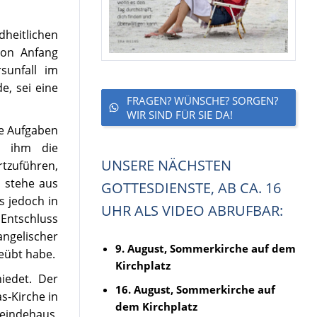
heitlichen
ion Anfang
sunfall im
, sei eine
FRAGEN? WÜNSCHE? SORGEN?
WIR SIND FÜR SIE DA!
he Aufgaben
i ihm die
UNSERE NÄCHSTEN
tzuführen,
 stehe aus
GOTTESDIENSTE, AB CA. 16
s jedoch in
UHR ALS VIDEO ABRUFBAR:
Entschluss
ngelischer
9. August, Sommerkirche auf dem
eübt habe.
Kirchplatz
iedet. Der
16. August, Sommerkirche auf
s-Kirche in
dem Kirchplatz
eindehaus,