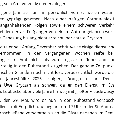
, sein Amt vorzeitig niederzulegen.
gene Jahr sei für ihn persönlich von schweren gesund
en geprägt gewesen. Nach einer heftigen Corona-Infekt
langanhaltenden Folgen sowie einem schweren Verkehr
i dem er als Fußgänger von einem Auto angefahren wurde
e Genesung bislang nicht erreicht, berichtete Gryczan.
tte er seit Anfang Dezember schrittweise einige dienstlic
bernommen. In den vergangenen Wochen reifte be
ung, sein Amt nicht bis zum regulären Ruhestand for
rzeitig in den Ruhestand zu gehen. Der genaue Zeitpunkt
ischen Gründen noch nicht fest, voraussichtlich werde die
en Jahreshälfte 2026 erfolgen, kündigte er an. Den 
te Uwe Gryczan als schwer, da er den Dienst im Eva
is Lübbecke über viele Jahre hinweg mit großer Freude ausg
, den 29. Mai, wird er nun in den Ruhestand verabsch
ienst mit Entpflichtung beginnt um 17 Uhr in der St. Andrea
Anschließend versammeln sich die Gäste nebenan im Gem