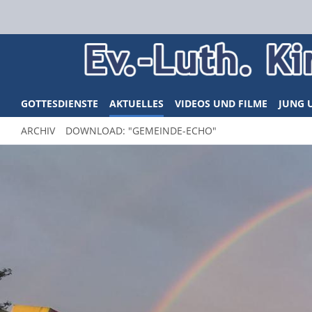
GOTTESDIENSTE
AKTUELLES
VIDEOS UND FILME
JUNG 
ARCHIV
DOWNLOAD: "GEMEINDE-ECHO"