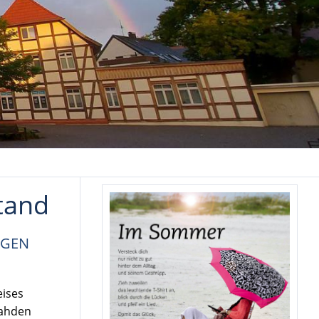
tand
IGEN
eises
Rahden