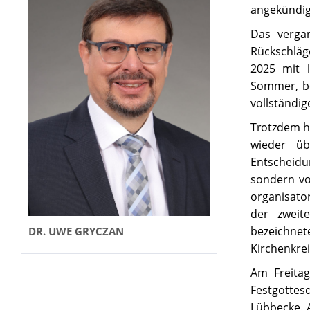
angekündigt
Das vergan
Rückschläg
2025 mit 
Sommer, be
vollständig
Trotzdem ha
wieder ü
Entscheid
sondern vo
organisator
der zweit
bezeichne
DR. UWE GRYCZAN
Kirchenkre
Am Freitag
Festgottesd
Lübbecke. 