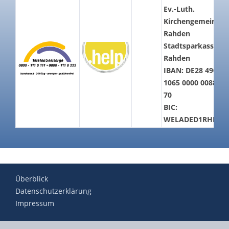
Ev.-Luth.
Kirchengemeinde
Rahden
Stadtsparkasse
Rahden
IBAN: DE28 4905
1065 0000 0088
70
BIC:
WELADED1RHD
Überblick
Datenschutzerklärung
Impressum