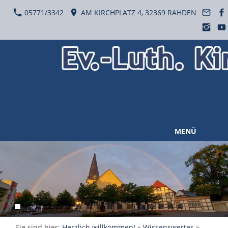
05771/3342
AM KIRCHPLATZ 4, 32369 RAHDEN
MENÜ
Sie sind hier:
Herzlich willkommen!
»
Wissenswertes
»