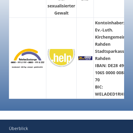
sexualisierter
Gewalt
Kontoinhaber:
Ev.-Luth.
Kirchengemeinde
Rahden
Stadtsparkasse
Rahden
IBAN: DE28 4905
1065 0000 0088
70
BIC:
WELADED1RHD
Überblick