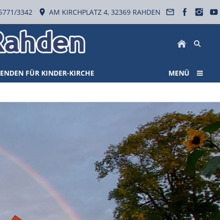
5771/3342
AM KIRCHPLATZ 4, 32369 RAHDEN
ENDEN FÜR KINDER-KIRCHE
MENÜ