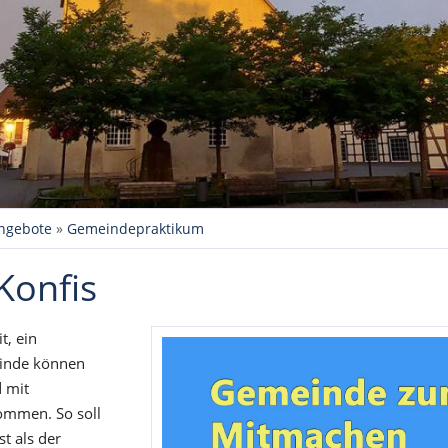
ngebote
»
Gemeindepraktikum
Konfis
t, ein
inde können
d mit
ommen. So soll
t als der